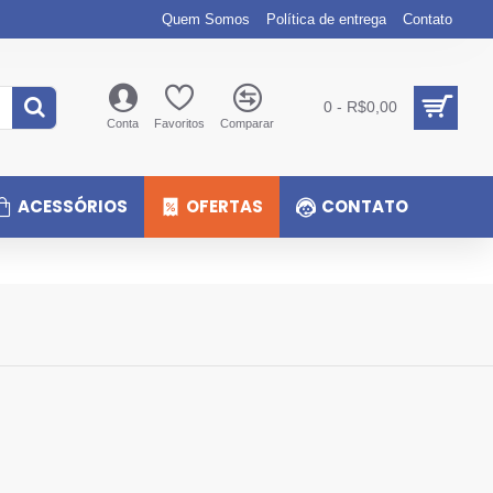
Quem Somos
Política de entrega
Contato
0 - R$0,00
Conta
Favoritos
Comparar
ACESSÓRIOS
OFERTAS
CONTATO