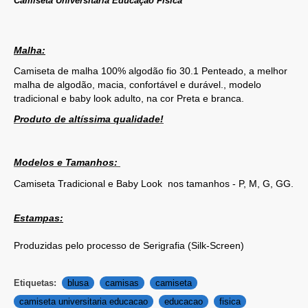
Camiseta Universitária Educação Física
Malha:
Camiseta de malha 100% algodão fio 30.1 Penteado, a melhor
malha de algodão, macia, confortável e durável.
, modelo
tradicional e baby look adulto, na cor Preta e branca.
Produto de altíssima qualidade!
Modelos e Tamanhos:
Camiseta Tradicional e Baby Look nos tamanhos - P, M, G, GG.
Estampas:
Produzidas pelo processo de Serigrafia
(Silk-Screen)
Etiquetas:
blusa
camisas
camiseta
camiseta universitaria educacao
educacao
fisica