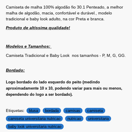
Camiseta de malha 100% algodão fio 30.1 Penteado, a melhor
malha de algodão, macia, confortável e durável.
, modelo
tradicional e baby look adulto, na cor Preta e branca.
Produto de altíssima qualidade!
Modelos e Tamanhos:
Camiseta Tradicional e Baby Look nos tamanhos - P, M, G, GG.
Bordado:
Logo bordado do lado esquerdo do peito (medindo
aproximadamente 10 x 10, podendo variar para mais ou menos,
dependendo do logo a ser bordado).
Etiquetas:
blusa
bordada
camisas
camiseta
camiseta universitaria nutricao
nutricao
universitaria
baby look universitaria nutricao