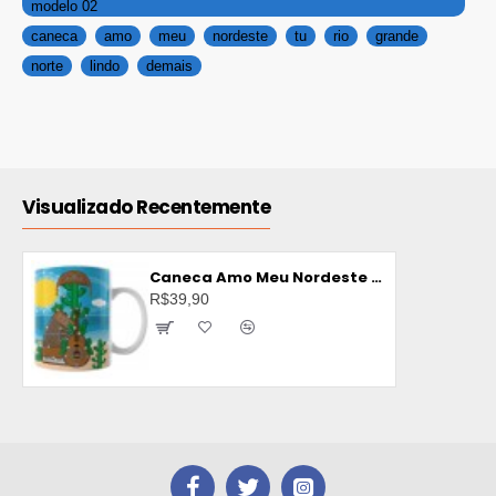
modelo 02
caneca
amo
meu
nordeste
tu
rio
grande
norte
lindo
demais
Visualizado Recentemente
Caneca Amo Meu Nordeste - Rio Grande do Norte é Lindo Demais - Modelo 02
R$39,90